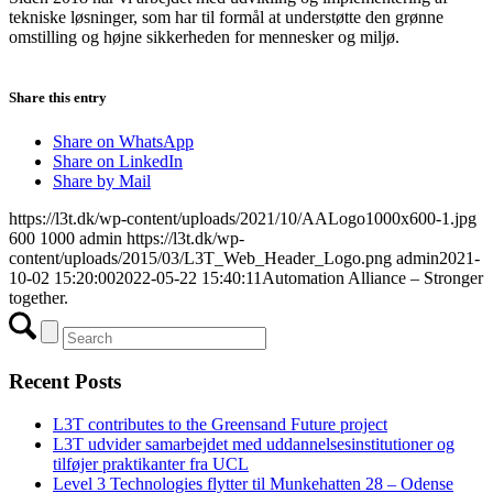
tekniske løsninger, som har til formål at understøtte den grønne
omstilling og højne sikkerheden for mennesker og miljø.
Share this entry
Share on WhatsApp
Share on LinkedIn
Share by Mail
https://l3t.dk/wp-content/uploads/2021/10/AALogo1000x600-1.jpg
600
1000
admin
https://l3t.dk/wp-
content/uploads/2015/03/L3T_Web_Header_Logo.png
admin
2021-
10-02 15:20:00
2022-05-22 15:40:11
Automation Alliance – Stronger
together.
Recent Posts
L3T contributes to the Greensand Future project
L3T udvider samarbejdet med uddannelsesinstitutioner og
tilføjer praktikanter fra UCL
Level 3 Technologies flytter til Munkehatten 28 – Odense