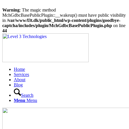
Warning
: The magic method
MchGdbcBasePublicPlugin::__wakeup() must have public visibility
in
/var/www/l3t.dk/public_html/wp-content/plugins/goodbye-
captcha/includes/plugin/MchGdbcBasePublicPlugin.php
on line
44
Home
Services
About
Blog
Search
Menu
Menu